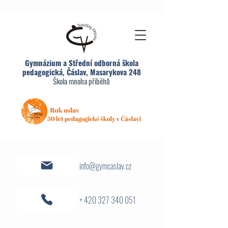
Gymnázium a Střední odborná škola
pedagogická, Čáslav, Masarykova 248
Škola mnoha příběhů
info@gymcaslav.cz
+ 420 327 340 051