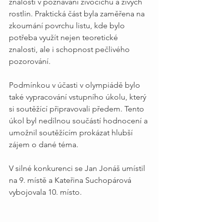
znalosti v poznávání živočichů a živých 
rostlin. Praktická část byla zaměřena na 
zkoumání povrchu listu, kde bylo 
potřeba využít nejen teoretické 
znalosti, ale i schopnost pečlivého 
pozorování.
Podmínkou v účasti v olympiádě bylo 
také vypracování vstupního úkolu, který 
si soutěžící připravovali předem. Tento 
úkol byl nedílnou součástí hodnocení a 
umožnil soutěžícím prokázat hlubší 
zájem o dané téma.
V silné konkurenci se Jan Jonáš umístil 
na 9. místě a Kateřina Suchopárová 
vybojovala 10. místo.