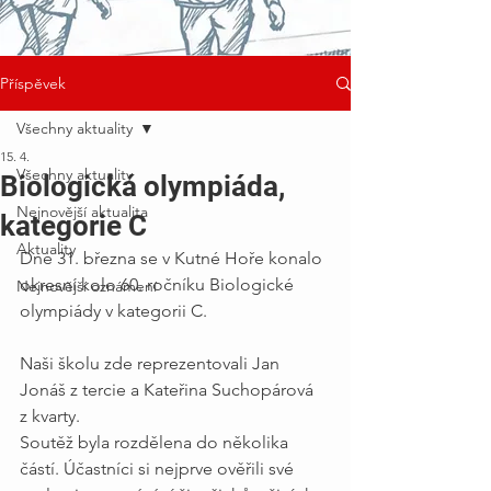
Příspěvek
Všechny aktuality
15. 4.
Všechny aktuality
Biologická olympiáda,
Nejnovější aktualita
kategorie C
Aktuality
Dne 31. března se v Kutné Hoře konalo 
okresní kolo 60. ročníku Biologické 
Nejnovější oznámení
olympiády v kategorii C.
Naši školu zde reprezentovali Jan 
Jonáš z tercie a Kateřina Suchopárová 
z kvarty.
Soutěž byla rozdělena do několika 
částí. Účastníci si nejprve ověřili své 