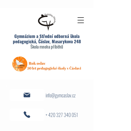
Gymnázium a Střední odborná škola
pedagogická, Čáslav, Masarykova 248
Škola mnoha příběhů
info@gymcaslav.cz
+ 420 327 340 051