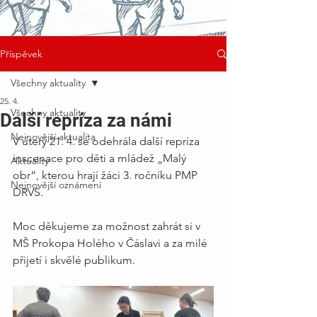
Příspěvek
Všechny aktuality
25. 4.
Všechny aktuality
Další repríza za námi
Nejnovější aktualita
V úterý 21. 4. se odehrála další repríza 
inscenace pro děti a mládež „Malý 
Aktuality
obr“, kterou hrají žáci 3. ročníku PMP 
Nejnovější oznámení
DRVS.
Moc děkujeme za možnost zahrát si v 
MŠ Prokopa Holého v Čáslavi a za milé 
přijetí i skvělé publikum.