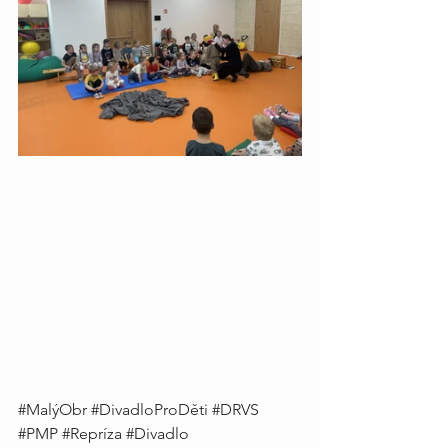
#MalýObr
#DivadloProDěti
#DRVS
#PMP
#Repríza
#Divadlo