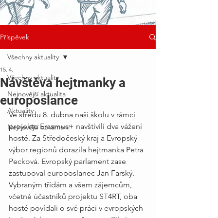
Příspěvek
Všechny aktuality
15. 4.
Všechny aktuality
Návštěva hejtmanky a
Nejnovější aktualita
europoslance
Aktuality
Ve středu 8. dubna naši školu v rámci 
projektu Erasmus+ navštívili dva vážení 
Nejnovější oznámení
hosté. Za Středočeský kraj a Evropský 
výbor regionů dorazila hejtmanka Petra 
Pecková. Evropský parlament zase 
zastupoval europoslanec Jan Farský. 
Vybraným třídám a všem zájemcům, 
včetně účastníků projektu ST4RT, oba 
hosté povídali o své práci v evropských 