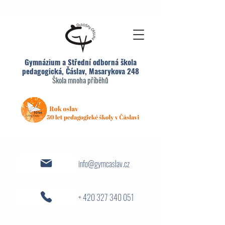
Gymnázium a Střední odborná škola
pedagogická, Čáslav, Masarykova 248
Škola mnoha příběhů
info@gymcaslav.cz
+ 420 327 340 051