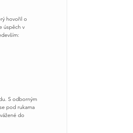
erý hovořil o
že úspěch v
edevším:
vodu. S odborným
ý se pod rukama
yvážené do