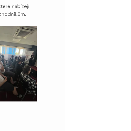
teré nabízejí
bchodníkům.