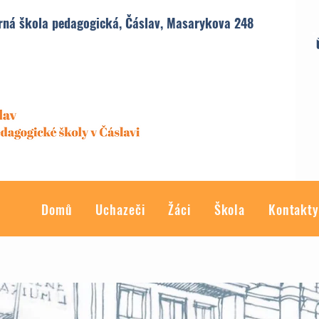
rná škola pedagogická, Čáslav, Masarykova 248
Domů
Uchazeči
Žáci
Škola
Kontakt