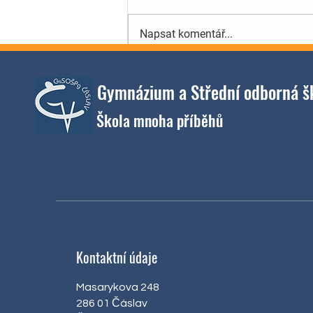
Napsat komentář...
Sportovní den přinesl
Gymnázium a Střední odborná šk
soutěžení, fair play i skvělou
atmosféru
​
Škola mnoha příběhů
Kontaktní údaje
Masarykova 248
286 01 Čáslav