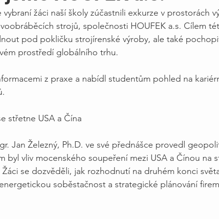
e vybraní žáci naší školy zúčastnili exkurze v prostorách
voobráběcích strojů, společnosti HOUFEK a.s. Cílem tét
out pod pokličku strojírenské výroby, ale také pochopit,
avém prostředí globálního trhu.
nformacemi z praxe a nabídl studentům pohled na kariér
ů.
se střetne USA a Čína
. Jan Železný, Ph.D. ve své přednášce provedl geopolit
m byl vliv mocenského soupeření mezi USA a Čínou na st
Žáci se dozvěděli, jak rozhodnutí na druhém konci světa 
 energetickou soběstačnost a strategické plánování firem