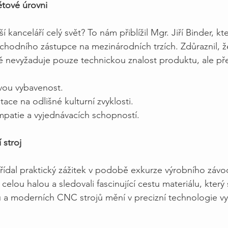
tové úrovni
ší kanceláří celý svět? To nám přiblížil Mgr. Jiří Binder, kt
chodního zástupce na mezinárodních trzích. Zdůraznil, 
 nevyžaduje pouze technickou znalost produktu, ale př
ovou vybavenost.
ce na odlišné kulturní zvyklosti.
patie a vyjednávacích schopností.
 stroj
třídal praktický zážitek v podobě exkurze výrobního zá
celou halou a sledovali fascinující cestu materiálu, kter
ů a moderních CNC strojů mění v precizní technologie v