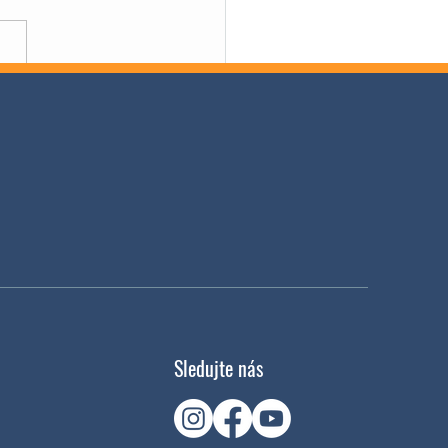
í výlet II.G
Sledujte nás