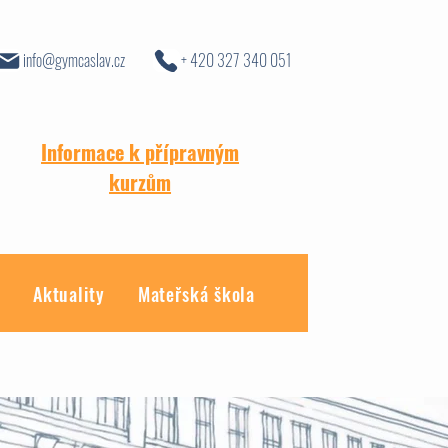
info@gymcaslav.cz
+ 420 327 340 051
Informace k přípravným
kurzům
y
Aktuality
Mateřská škola