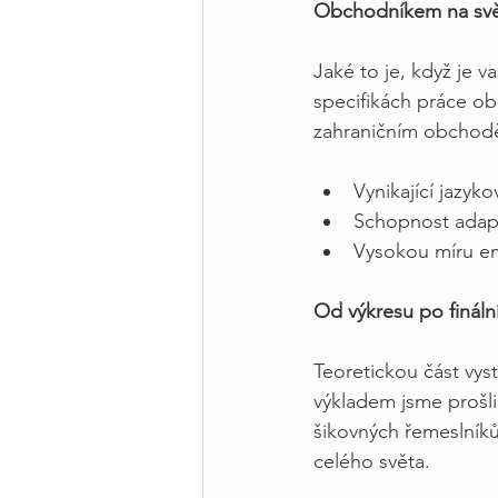
Obchodníkem na svě
Jaké to je, když je va
specifikách práce ob
zahraničním obchodě
Vynikající jazyk
Schopnost adapta
Vysokou míru em
Od výkresu po finální
Teoretickou část vys
výkladem jsme prošli 
šikovných řemeslník
celého světa.