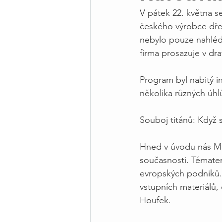
V pátek 22. května s
českého výrobce dře
nebylo pouze nahlédn
firma prosazuje v dr
Program byl nabitý i
několika různých úhl
Souboj titánů: Když 
Hned v úvodu nás Mgr
současnosti. Témate
evropských podniků. 
vstupních materiálů,
Houfek.