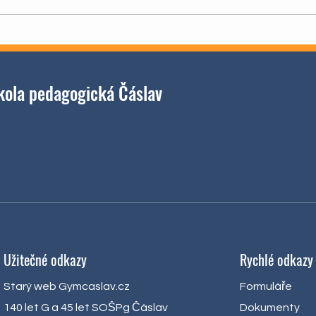
Školn
Wolkrův Prostějov
ola pedagogická Čáslav
Užitečné odkazy
Rychlé odkazy
Starý web Gymcaslav.cz
Formuláře
140 let G a 45 let SOŠPg Čáslav
Dokumenty