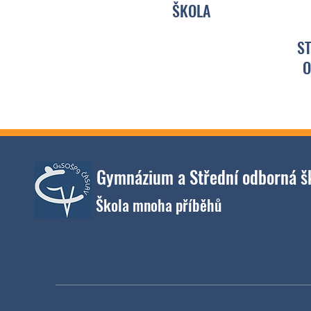
ŠKOLA
ST
O
Gymnázium a Střední odborná šk
​
Škola mnoha příběhů