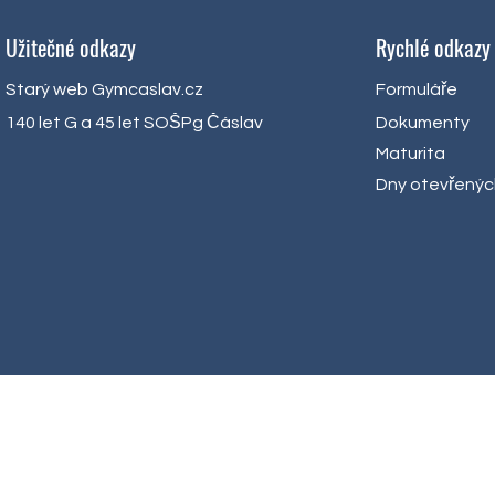
Užitečné odkazy
Rychlé odkazy
Starý web Gymcaslav.cz
Formuláře
140 let G a 45 let SOŠPg Čáslav
Dokumenty
Maturita