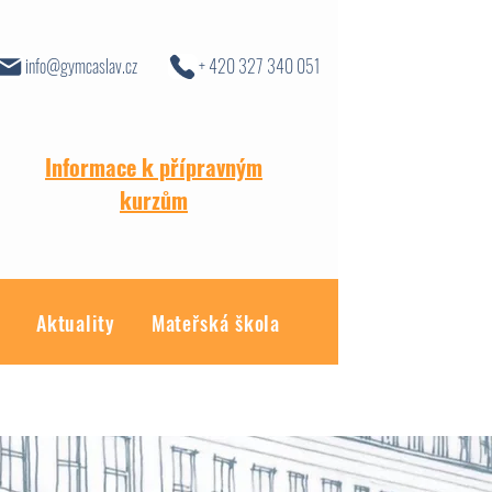
info@gymcaslav.cz
+ 420 327 340 051
Informace k přípravným
kurzům
y
Aktuality
Mateřská škola