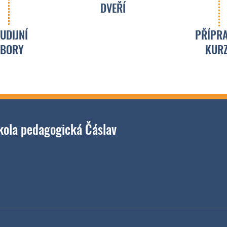
DVEŘÍ
UDIJNÍ
PŘÍPR
BORY
KUR
ola pedagogická Čáslav