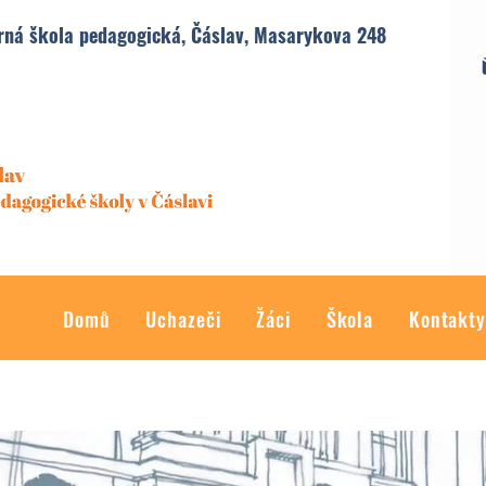
rná škola pedagogická, Čáslav, Masarykova 248
Domů
Uchazeči
Žáci
Škola
Kontakt