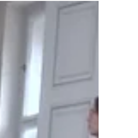
vyzkoušeli mimo jiné nepřímou masáž srdce,
postupy při krvácivých zraněních a další
zásady první pomoci. Děkujeme zástupcům
OK ČČK Kolín za skvěle vedený a přínosný
program!