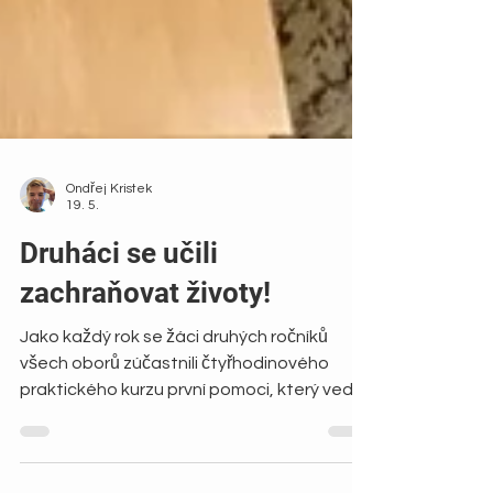
Ondřej Kristek
19. 5.
Druháci se učili
zachraňovat životy!
Jako každý rok se žáci druhých ročníků
všech oborů zúčastnili čtyřhodinového
praktického kurzu první pomoci, který vedli
zástupci Okresního spolku Českého
červeného kříže v Kolíně. Studenti si