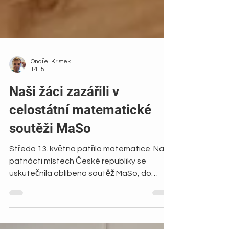
Ondřej Kristek
14. 5.
Naši žáci zazářili v
celostátní matematické
soutěži MaSo
Středa 13. května patřila matematice. Na
patnácti místech České republiky se
uskutečnila oblíbená soutěž MaSo, do
které naše škola vyslala dvě družstva. Obě