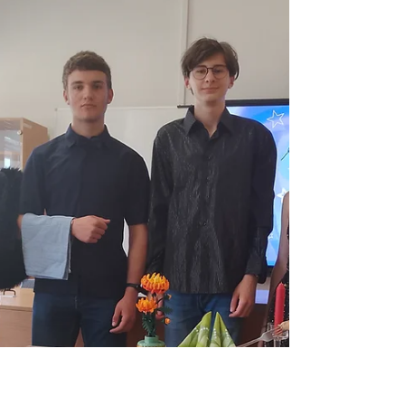
skupiny zamířily na pražský Karlov, kde v
prostorách MFF UK bojovaly o co nejlepší
umístění. A vedly si velmi dobře.
Mimořádného výsledku dosáhl tým ve
složení Lukáš Charvát, Fabien Bartůněk
(kvarta), Matěj Brož (tercie) a Tomáš
Vyskočil (prima). Mezi 42 týmy na Karlově
obsadili vynikající 3. místo a v
celorepublikovém že