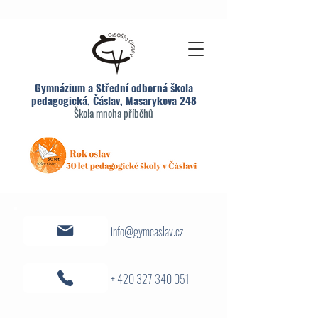
Gymnázium a Střední odborná škola
pedagogická, Čáslav, Masarykova 248
Škola mnoha příběhů
info@gymcaslav.cz
+ 420 327 340 051