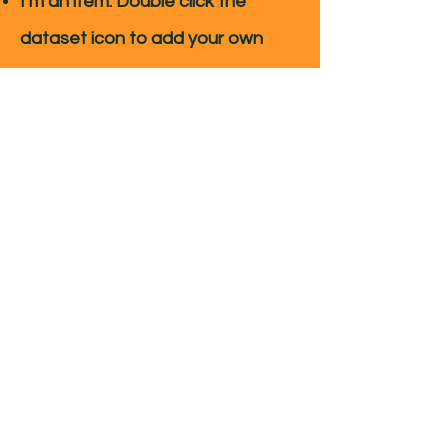
I’m an item. ​Double click the
dataset icon to add your own
content.
I’m an item. ​
Gymnázium a Střední odborná škola
pedagogická Čáslav
​
Škola mnoha příběhů